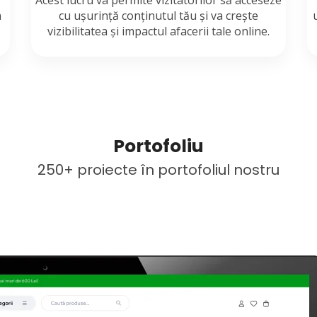
?
Acest lucru va permite vizitatorilor să acceseze
n
cu ușurință conținutul tău și va crește
vizibilitatea și impactul afacerii tale online.
Portofoliu
250+ proiecte în portofoliul nostru