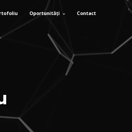
rtofoliu
Oportunități
Contact
u