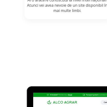
Ai o afacere cunoscută la nivel internațional
Atunci vei avea nevoie de un site disponibil î
mai multe limbi.