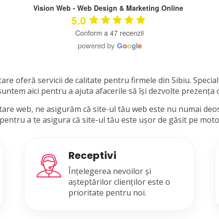
Vision Web - Web Design & Marketing Online
5.0
Conform a 47 recenzii
powered by
G
o
o
g
l
e
e oferă servicii de calitate pentru firmele din Sibiu. Speciali
ntem aici pentru a ajuta afacerile să își dezvolte prezența onl
tare web, ne asigurăm că site-ul tău web este nu numai deosebi
ntru a te asigura că site-ul tău este ușor de găsit pe motoar
Receptivi
Înțelegerea nevoilor și
așteptărilor clienților este o
prioritate pentru noi.