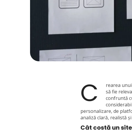
C
rearea unui 
să fie relev
confruntă cu
considerabil
personalizare, de platfo
analiză clară, realistă ș
Cât costă un sit