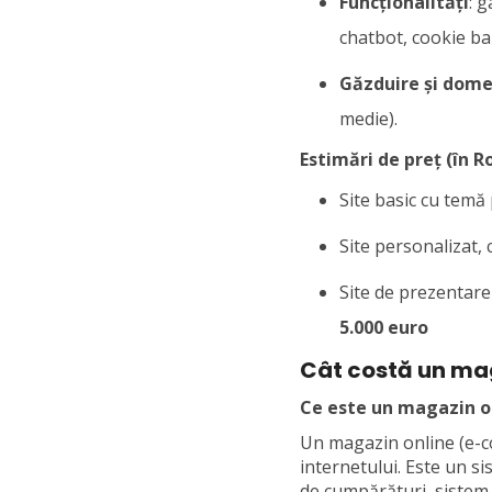
Funcționalități
: 
chatbot, cookie ba
Găzduire și dome
medie).
Estimări de preț (în 
Site basic cu temă 
Site personalizat, 
Site de prezentare
5.000 euro
Cât costă un ma
Ce este un magazin o
Un magazin online (e-c
internetului. Este un s
de cumpărături, sistem d