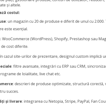
ate și altele.
ază costul:
use
: un magazin cu 20 de produse e diferit de unul cu 2.000
e este esențial.
ă
: WooCommerce (WordPress), Shopify, Prestashop sau Mage
 de cost diferite.
ca în cazul site-urilor de prezentare, designul custom implică
peciale
: filtre avansate, integrări cu ERP sau CRM, sincroniz
grame de loialitate, live chat etc.
mmerce
: descrieri de produse optimizate, structură corectă, v
tru succes.
ți și livrare
: integrarea cu Netopia, Stripe, PayPal, Fan Cou