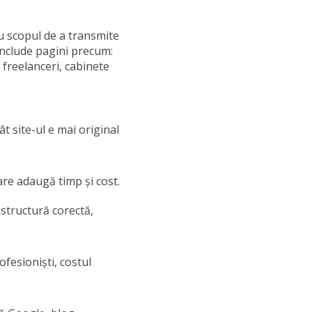
cu scopul de a transmite
include pagini precum:
, freelanceri, cabinete
t site-ul e mai original
are adaugă timp și cost.
 structură corectă,
ofesioniști, costul