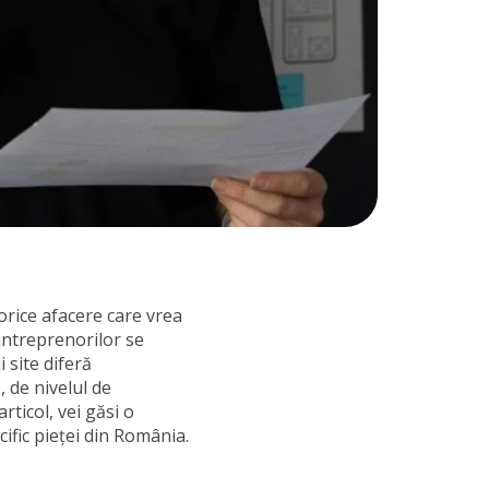
orice afacere care vrea
 antreprenorilor se
 site diferă
, de nivelul de
rticol, vei găsi o
cific pieței din România.