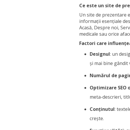
Ce este un site de pr
Un site de prezentare e
informații esențiale de
Acasă, Despre noi, Servi
medicale sau orice aface
Factori care influențe
Designul
: un desi
și mai bine gândit 
Numărul de pagi
Optimizare SEO 
meta-descrieri, titl
Conținutul
: texte
crește.