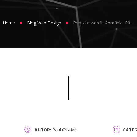
■
■
Home
Blog Web Design
Preț site web în România: Cât costă un site de prezentare sau magazin online?
AUTOR
Paul Cristian
CATEG