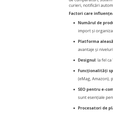
curieri, notificări autom
Factori care influențe
Numărul de prod
import și organizar
Platforma aleas
avantaje și niveluri
Designul
: la fel 
Funcționalități s
(eMag, Amazon), pro
SEO pentru e-co
sunt esențiale pen
Procesatori de plă