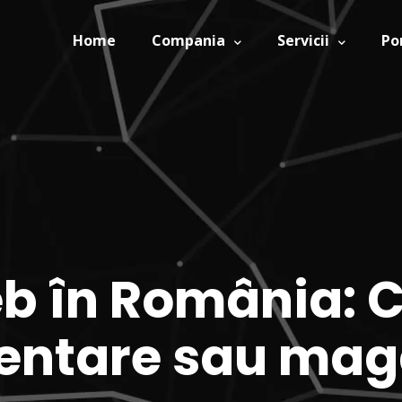
Home
Compania
Servicii
Po
eb în România: 
zentare sau mag