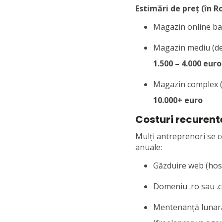
Estimări de preț (în 
Magazin online bas
Magazin mediu (des
1.500 – 4.000 euro
Magazin complex (d
10.000+ euro
Costuri recurent
Mulți antreprenori se co
anuale:
Găzduire web (hos
Domeniu .ro sau .
Mentenanță lunară