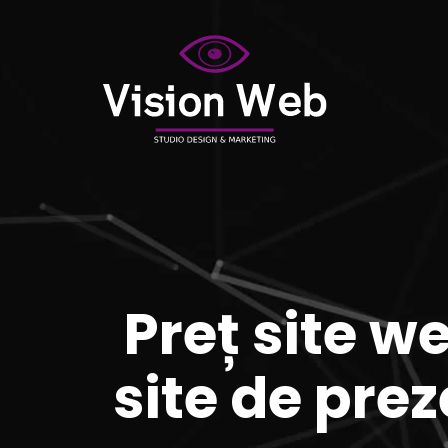
Preț site w
site de pre