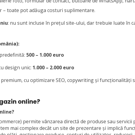
galerie foto, formular de contact, butoane de WhatsApp, hart
r – toate pot adăuga costuri suplimentare.
niu
: nu sunt incluse în prețul site-ului, dar trebuie luate în 
România):
predefinită:
500 – 1.000 euro
cu design unic:
1.000 – 2.000 euro
 premium, cu optimizare SEO, copywriting și funcționalități
gazin online?
nline?
ommerce) permite vânzarea directă de produse sau servicii p
istem mai complex decât un site de prezentare și implică func
e plăți, gestionare produse, conturi de utilizator, reduceri,