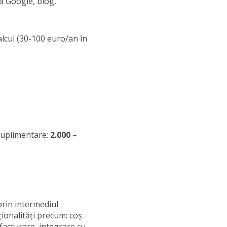
ă Google, blog,
calcul (30-100 euro/an în
 suplimentare:
2.000 –
rin intermediul
ționalități precum: coș
 facturare, integrare cu