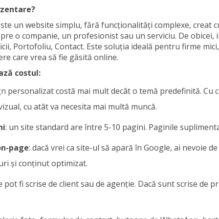
ezentare?
ste un website simplu, fără funcționalități complexe, creat 
spre o companie, un profesionist sau un serviciu. De obicei, 
cii, Portofoliu, Contact. Este soluția ideală pentru firme mici
re care vrea să fie găsită online.
ază costul:
gn personalizat costă mai mult decât o temă predefinită. Cu câ
vizual, cu atât va necesita mai multă muncă.
ni
: un site standard are între 5-10 pagini. Paginile supliment
on-page
: dacă vrei ca site-ul să apară în Google, ai nevoie de
uri și conținut optimizat.
le pot fi scrise de client sau de agenție. Dacă sunt scrise de pr