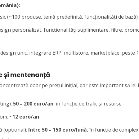
România):
ic (~100 produse, temă predefinită, funcționalități de bază)
ign personalizat, funcționalități suplimentare, filtre, promo
esign unic, integrare ERP, multistore, marketplace, peste 
e și mentenanță
ncentrează doar pe prețul inițial, dar este important să iei în
ting):
50 – 200 euro/an
, în funcție de trafic și resurse.
com: ~
12 euro/an
 (opțional):
între 50 – 150 euro/lună
, în funcție de complex