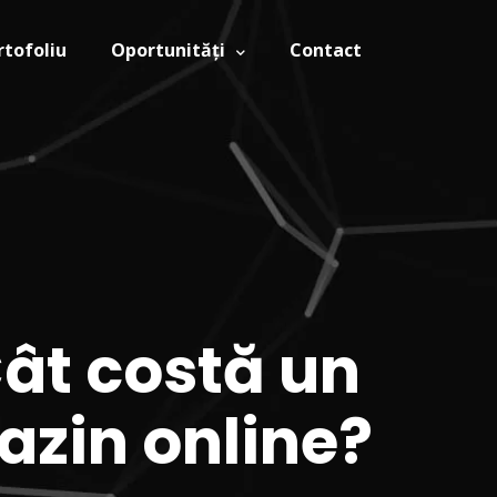
rtofoliu
Oportunități
Contact
Cât costă un
azin online?